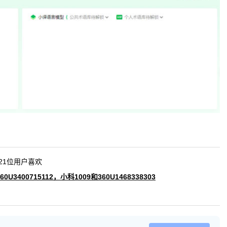
21
位用户喜欢
360U3400715112
，
小科1009
和
360U1468338303