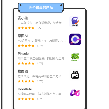
评价最高的产品
麦小控
一屏聚控每一场直播带货，免费畅享 7 大直播平台聚合中控
5
/5
草图AI
MJ绘画 V7、智能PPT，AI视频，AI工作流，AI扩图，suno V4，可辅助创作、编写文案
4.7
/5
Pixsolo
用于应用商店截图设计的创新AI工具
4.7
/5
撸图图
撸图图是一款电商AI内容生产力平台。
4.7
/5
DoodleAi
AI视频与绘画一站式创作平台，集成Grok、GPT Image 2.0等顶尖模型。
4.7
/5