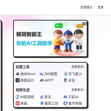
反馈建议
登录
广告
创意工具
查看更多>
纳米Work
360智图
讯飞星火
美图设计
AiPPT
豆包
视频生成
查看更多>
AI短视频
有言
万彩AI
来画
魔音工坊
鬼手剪辑